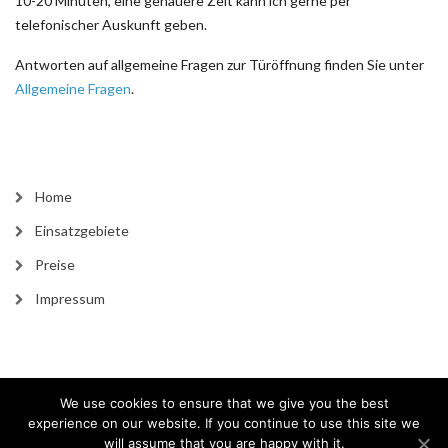
10-20 Minuten, eine genauere Zeit kann ich gerne per
telefonischer Auskunft geben.
Antworten auf allgemeine Fragen zur Türöffnung finden Sie unter
Allgemeine Fragen
.
Home
Einsatzgebiete
Preise
Impressum
We use cookies to ensure that we give you the best
experience on our website. If you continue to use this site we
Datenschutzerklärung
will assume that you are happy with it.